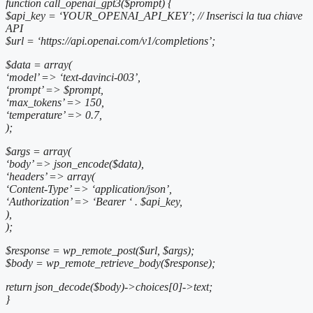
function call_openai_gpt3($prompt) {
$api_key = ‘YOUR_OPENAI_API_KEY’; // Inserisci la tua chiave
API
$url = ‘https://api.openai.com/v1/completions’;
$data = array(
‘model’ => ‘text-davinci-003’,
‘prompt’ => $prompt,
‘max_tokens’ => 150,
‘temperature’ => 0.7,
);
$args = array(
‘body’ => json_encode($data),
‘headers’ => array(
‘Content-Type’ => ‘application/json’,
‘Authorization’ => ‘Bearer ‘ . $api_key,
),
);
$response = wp_remote_post($url, $args);
$body = wp_remote_retrieve_body($response);
return json_decode($body)->choices[0]->text;
}