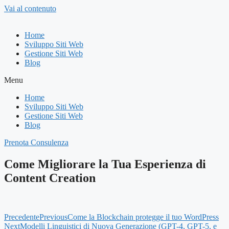
Vai al contenuto
Home
Sviluppo Siti Web
Gestione Siti Web
Blog
Menu
Home
Sviluppo Siti Web
Gestione Siti Web
Blog
Prenota Consulenza
Come Migliorare la Tua Esperienza di
Content Creation
Precedente
Previous
Come la Blockchain protegge il tuo WordPress
Next
Modelli Linguistici di Nuova Generazione (GPT-4, GPT-5, e